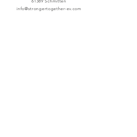
61389 Schmitten
info@strongertogether-ev.com
Eingetragener
gemeinnütziger Verein Nr.: