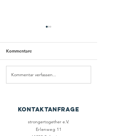
Kommentare
Kommentar verfassen...
Stromgenerator ist im
Die Spendenakti
Tschiadiiv Waisenhaus in
Waisenhaus Chi
Betrieb gegangen
geht weiter
Kontaktanfrage
strongertogether e.V.
Erlenweg 11