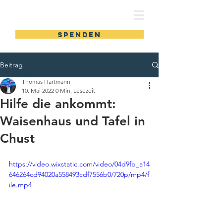
Hilfe die ankommt
SPENDEN
Beitrag
Thomas Hartmann
10. Mai 2022
0 Min. Lesezeit
Hilfe die ankommt:
Waisenhaus und Tafel in
Chust
https://video.wixstatic.com/video/04d9fb_a14
646264cd94020a558493cdf7556b0/720p/mp4/f
ile.mp4