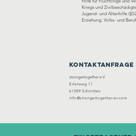
Hilfe für Flüchtlinge und Ve
Kriegs und Zivilbeschädigte
Jugend- und Altenhilfe (§52
Erziehung, Volks- und Beruf
Kontaktanfrage
strongertogether e.V.
Erlenweg 11
61389 Schmitten
info@strongertogether-ev.com