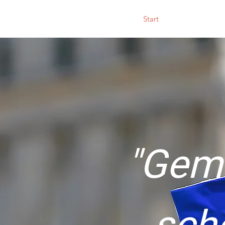
Hilfe die ankommt
Start
Projekte
Sp
"Gem