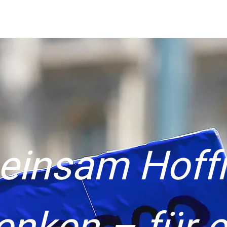
enden
Über uns
Helfen Sie uns
Neuigkeiten
Hinterg
einsam Hoff