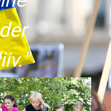
ine
der
iv."