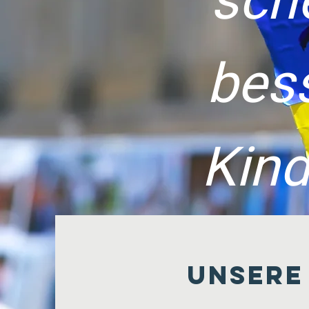
sch
bes
Kind
Unsere