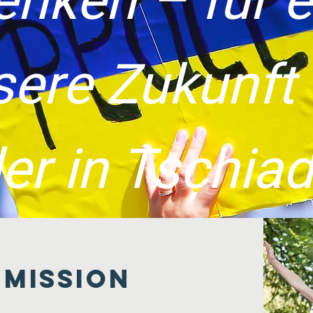
enken – für e
sere Zukunft 
er in Tschiadi
 MISSION